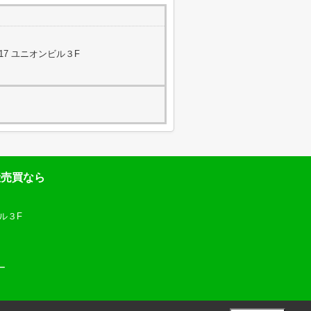
17 ユニオンビル３F
産売買なら
ル３F
ー