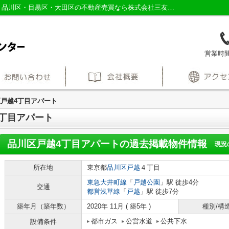
品川区戸越4丁目アパートの過去掲載物件｜品川区・目黒区・大田区の不動産売買なら株式会社三友社売買センター
営業時間：
戸越4丁目アパート
丁目アパート
品川区戸越4丁目アパート
の過去掲載物件情報
現況
所在地
東京都
品川区
戸越
４丁目
東急大井町線
「
戸越公園
」駅 徒歩4分
交通
都営浅草線
「
戸越
」駅 徒歩7分
築年月（築年数）
2020年 11月 ( 築5年 )
種別/構
都市ガス
公営水道
公共下水
設備条件