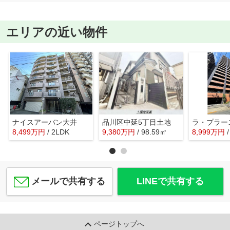
エリアの近い物件
ナイスアーバン大井
品川区中延5丁目土地
8,499
万
円
/ 2LDK
9,380
万
円
/ 98.59㎡
8,999
万
円
メールで共有する
LINEで共有する
ページトップへ