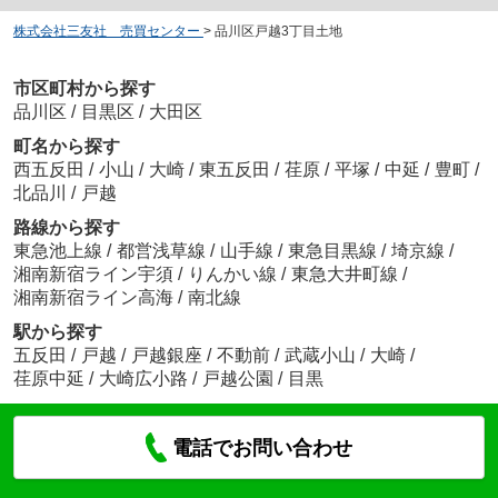
株式会社三友社 売買センター
>
品川区戸越3丁目土地
市区町村から探す
品川区
/
目黒区
/
大田区
町名から探す
西五反田
/
小山
/
大崎
/
東五反田
/
荏原
/
平塚
/
中延
/
豊町
/
北品川
/
戸越
路線から探す
東急池上線
/
都営浅草線
/
山手線
/
東急目黒線
/
埼京線
/
湘南新宿ライン宇須
/
りんかい線
/
東急大井町線
/
湘南新宿ライン高海
/
南北線
駅から探す
五反田
/
戸越
/
戸越銀座
/
不動前
/
武蔵小山
/
大崎
/
荏原中延
/
大崎広小路
/
戸越公園
/
目黒
電話でお問い合わせ