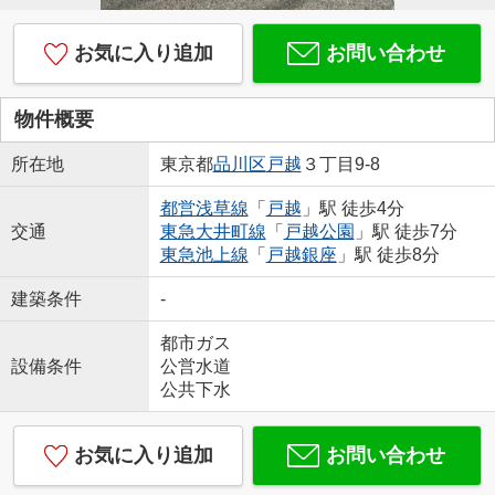
お気に入り追加
お問い合わせ
物件概要
所在地
東京都
品川区
戸越
３丁目9-8
都営浅草線
「
戸越
」駅 徒歩4分
交通
東急大井町線
「
戸越公園
」駅 徒歩7分
東急池上線
「
戸越銀座
」駅 徒歩8分
建築条件
-
都市ガス
設備条件
公営水道
公共下水
お気に入り追加
お問い合わせ