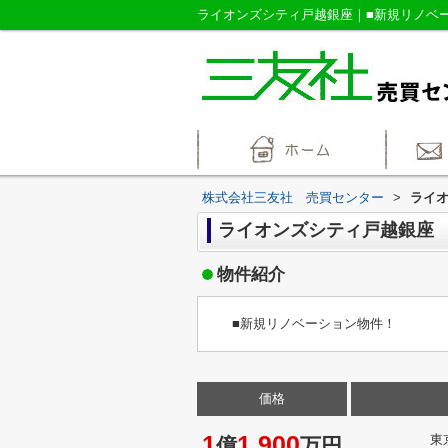
株式会社三友社 売買センター
>
ライ
ライオンズシティ戸越銀座
物件紹介
■新規リノベーション物件！
価格
1
1,900
東
億
万円