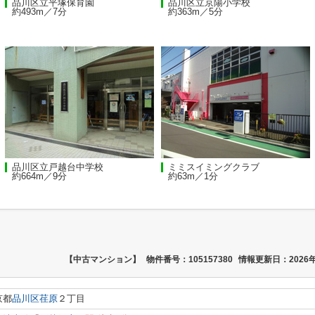
品川区立平塚保育園
品川区立京陽小学校
約493m／7分
約363m／5分
品川区立戸越台中学校
ミミスイミングクラブ
約664m／9分
約63m／1分
【中古マンション】
物件番号：105157380
情報更新日：2026年
京都
品川区
荏原
２丁目