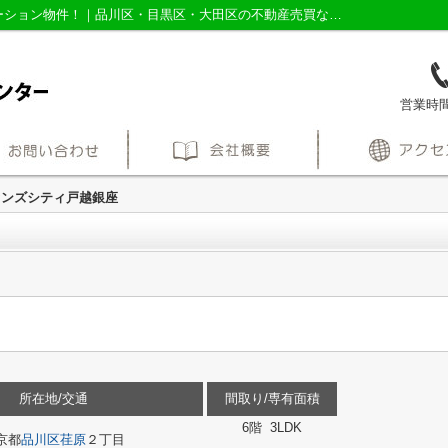
ライオンズシティ戸越銀座｜■新規リノベーション物件！｜品川区・目黒区・大田区の不動産売買なら株式会社三友社売買センター
営業時間：
オンズシティ戸越銀座
所在地/交通
間取り/専有面積
6階 3LDK
京都
品川区
荏原
２丁目