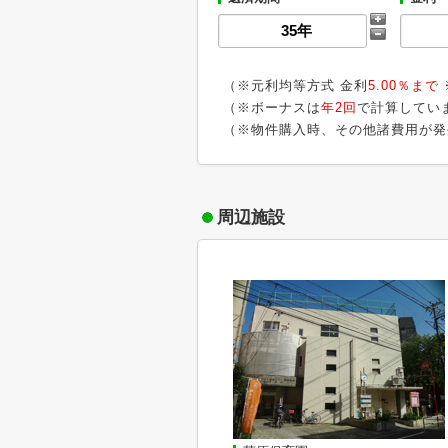
（※元利均等方式 金利
5.00％まで
（※ボーナスは
年2回
で計算してい
（※物件購入時、その他諸費用が発
周辺施設