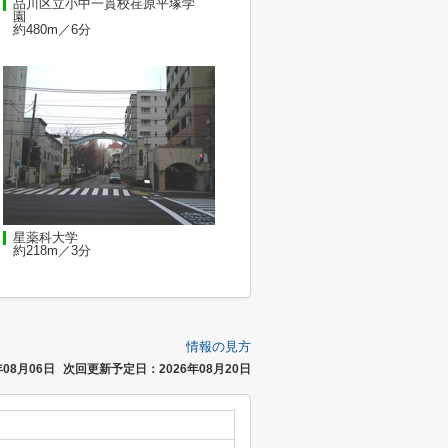
品川区立小中一貫校荏原平塚学
園
約480m／6分
星薬科大学
約218m／3分
情報の見方
08月06日
次回更新予定日：2026年08月20日