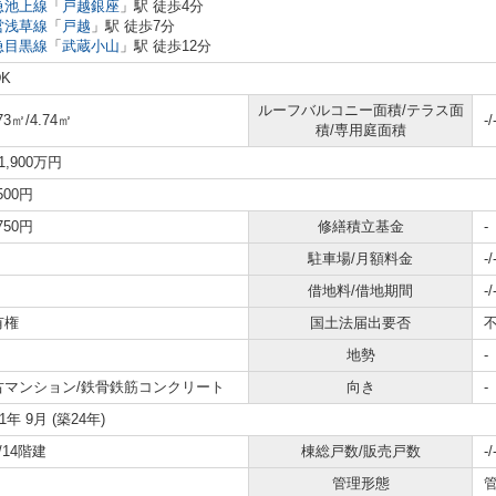
急池上線
「
戸越銀座
」駅 徒歩4分
営浅草線
「
戸越
」駅 徒歩7分
急目黒線
「
武蔵小山
」駅 徒歩12分
DK
ルーフバルコニー面積/テラス面
73㎡/4.74㎡
-/
積/専用庭面積
1,900万円
,500円
,750円
修繕積立基金
-
駐車場/月額料金
-/
借地料/借地期間
-/
有権
国土法届出要否
地勢
-
古マンション/鉄骨鉄筋コンクリート
向き
-
01年 9月 (築24年)
/14階建
棟総戸数/販売戸数
-/
管理形態