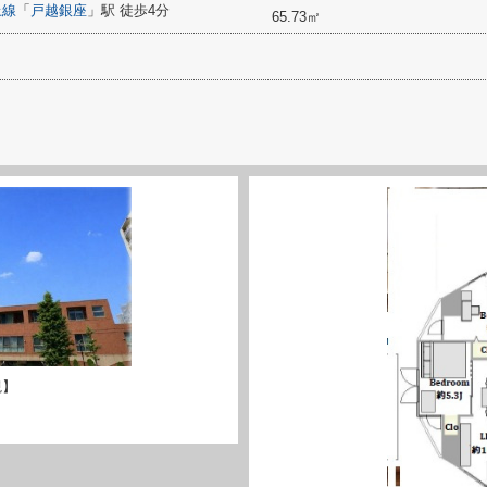
上線
「
戸越銀座
」駅 徒歩4分
65.73㎡
観】