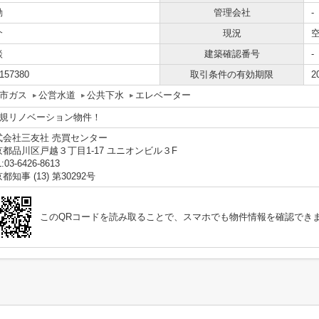
勤
管理会社
-
介
現況
談
建築確認番号
-
157380
取引条件の有効期限
2
市ガス
公営水道
公共下水
エレベーター
新規リノベーション物件！
式会社三友社 売買センター
京都品川区戸越３丁目1-17 ユニオンビル３F
:03-6426-8613
都知事 (13) 第30292号
このQRコードを読み取ることで、スマホでも物件情報を確認でき