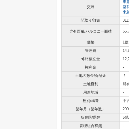
東
交通
都
東
間取り/詳細
3L
専有面積/バルコニー面積
65.
価格
1億
管理費
14
修繕積立金
12
権利金
-
土地の敷金/保証金
-/-
土地権利
所
用途地域
-
種別/構造
中
築年月（築年数）
20
所在階/階建
6階
管理組合有無
-