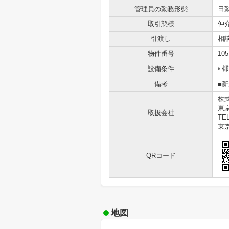
管理員の勤務形態
日
取引態様
仲
引渡し
相
物件番号
105
都
設備条件
備考
■
株
東
取扱会社
TEL
東京
QRコード
地図