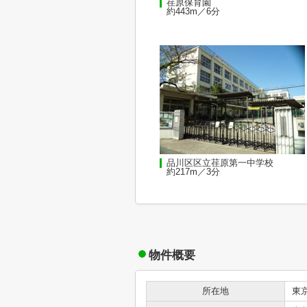
荏原保育園
約443m／6分
品川区区立荏原第一中学校
約217m／3分
物件概要
所在地
東