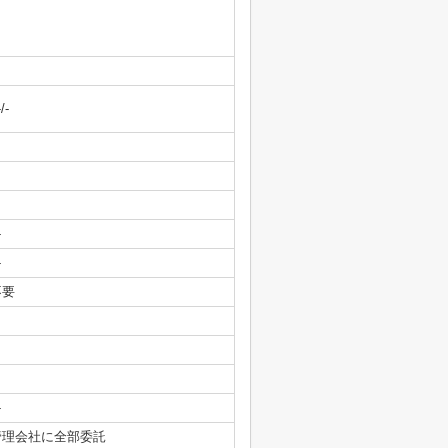
-/-
-
-
不要
-
管理会社に全部委託