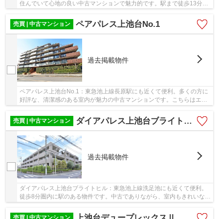
住んでいて心地の良い中古マンションで魅力的です。駅まで徒歩13分の
場所にある物件です。多くの方にご好評のエレ...
ペアパレス上池台No.1
売買 | 中古マンション
過去掲載物件
ペアパレス上池台No.1：東急池上線長原駅にも近くて便利。多くの方に
好評な、清潔感のある室内が魅力の中古マンションです。こちらはエレ
ベーター付き物件です。駅から物件まで徒歩10...
ダイアパレス上池台ブライトヒル
売買 | 中古マンション
過去掲載物件
ダイアパレス上池台ブライトヒル：東急池上線洗足池にも近くて便利。
徒歩8分圏内に駅のある物件です。中古でありながら、室内もきれいな一
押しのマンションとなっています。物件のご購...
上池台デュープレックスⅡ
売買 | 中古マンション