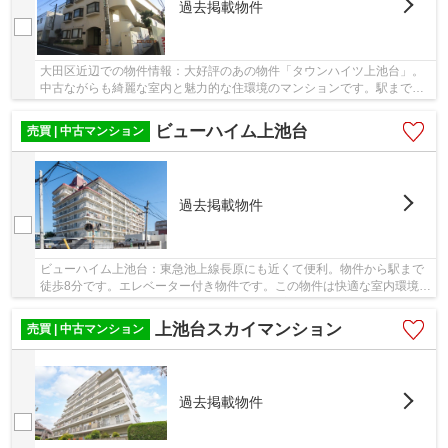
過去掲載物件
大田区近辺での物件情報：大好評のあの物件「タウンハイツ上池台」。
中古ながらも綺麗な室内と魅力的な住環境のマンションです。駅まで徒
歩13分と少し離れた物件です。大田区に特化し...
ビューハイム上池台
売買 | 中古マンション
過去掲載物件
ビューハイム上池台：東急池上線長原にも近くて便利。物件から駅まで
徒歩8分です。エレベーター付き物件です。この物件は快適な室内環境が
魅力の中古マンションとなっています。不動産...
上池台スカイマンション
売買 | 中古マンション
過去掲載物件