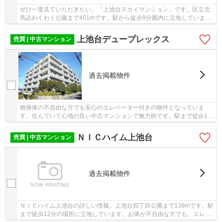
ぜひ一度見ていただきたい、「上池台スカイマンション」です。区立北
馬込わくわく公園まで451mです。駅から徒歩9分圏内に立地していま
す。中古でありながら、綺麗で機能的な設備のある...
上池台デュープレックス
売買 | 中古マンション
過去掲載物件
御身体の不自由な方でも安心のエレベーター付きの物件となっていま
す。住んでいて心地の良い中古マンションで魅力的です。駅まで徒歩11
分と少し離れた物件です。不動産のことでお悩み...
ＮＩＣハイム上池台
売買 | 中古マンション
過去掲載物件
ＮＩＣハイム上池台の詳しい情報。上池台四丁目公園まで139mです。駅
まで徒歩12分の場所に立地しています。お体が不自由な方でも、エレベ