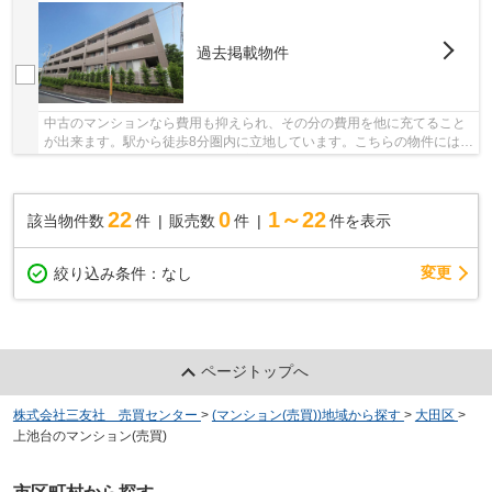
過去掲載物件
中古のマンションなら費用も抑えられ、その分の費用を他に充てること
が出来ます。駅から徒歩8分圏内に立地しています。こちらの物件にはエ
レベーターが付いています。不動産のご購入を...
22
0
1～22
該当物件数
件
販売数
件
件を表示
変更
絞り込み条件：
なし
ページトップへ
株式会社三友社 売買センター
>
(マンション(売買))地域から探す
>
大田区
>
上池台のマンション(売買)