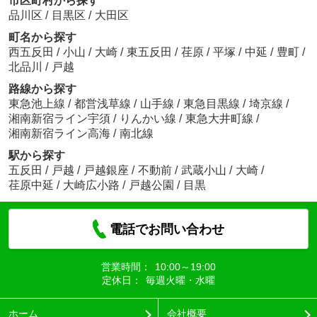
市区町村から探す
品川区
/
目黒区
/
大田区
町名から探す
西五反田
/
小山
/
大崎
/
東五反田
/
荏原
/
平塚
/
中延
/
豊町
/
北品川
/
戸越
路線から探す
東急池上線
/
都営浅草線
/
山手線
/
東急目黒線
/
埼京線
/
湘南新宿ライン宇須
/
りんかい線
/
東急大井町線
/
湘南新宿ライン高海
/
南北線
駅から探す
五反田
/
戸越
/
戸越銀座
/
不動前
/
武蔵小山
/
大崎
/
荏原中延
/
大崎広小路
/
戸越公園
/
目黒
電話でお問い合わせ
営業時間：
10:00～19:00
定休日：
毎週火曜・水曜
ホーム
会社概要