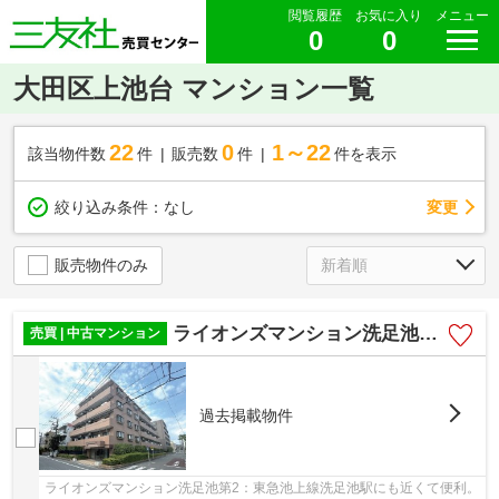
閲覧履歴
お気に入り
メニュー
0
0
大田区上池台 マンション一覧
22
0
1～22
該当物件数
件
販売数
件
件を表示
変更
絞り込み条件：
なし
販売物件のみ
ライオンズマンション洗足池第2
売買 | 中古マンション
過去掲載物件
ライオンズマンション洗足池第2：東急池上線洗足池駅にも近くて便利。