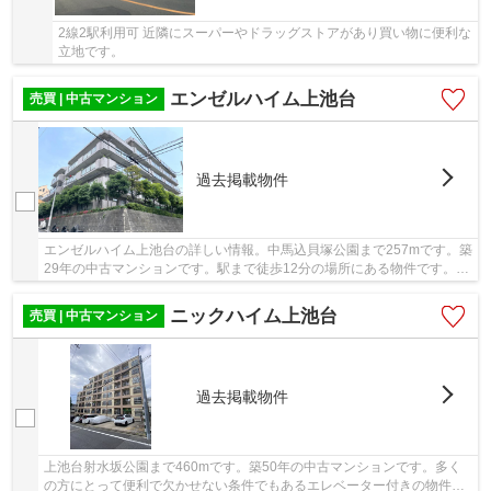
2線2駅利用可 近隣にスーパーやドラッグストアがあり買い物に便利な
立地です。
エンゼルハイム上池台
売買 | 中古マンション
過去掲載物件
エンゼルハイム上池台の詳しい情報。中馬込貝塚公園まで257mです。築
29年の中古マンションです。駅まで徒歩12分の場所にある物件です。人
生で一度あるかないかの不動産購入で、失敗な...
ニックハイム上池台
売買 | 中古マンション
過去掲載物件
上池台射水坂公園まで460mです。築50年の中古マンションです。多く
の方にとって便利で欠かせない条件でもあるエレベーター付きの物件で