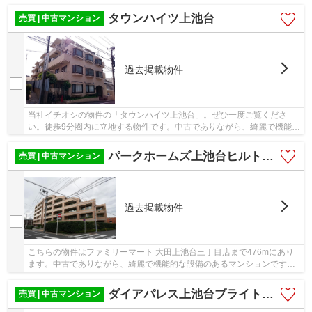
ーター付きの物件なので昇り降りが安心です。...
タウンハイツ上池台
売買 | 中古マンション
過去掲載物件
当社イチオシの物件の「タウンハイツ上池台」。ぜひ一度ご覧くださ
い。徒歩9分圏内に立地する物件です。中古でありながら、綺麗で機能的
な設備のあるマンションです。ご希望の条件に適...
パークホームズ上池台ヒルトップレジデンス
売買 | 中古マンション
過去掲載物件
こちらの物件はファミリーマート 大田上池台三丁目店まで476mにあり
ます。中古でありながら、綺麗で機能的な設備のあるマンションです。
駅まで徒歩12分と少し離れている物件です。不動...
ダイアパレス上池台ブライトヒル
売買 | 中古マンション