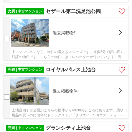
す。駅まで歩いて12分ほどの物件です。不動産の...
セザール第二洗足池公園
売買 | 中古マンション
過去掲載物件
中古マンションなら、物件の購入もスムーズです。徒歩2分で駅に着く、
好評の物件です。こちらの物件にはエレベーターが付いています。当社
は確かな不動産情報をご提供しております。こ...
ロイヤルパレス上池台
売買 | 中古マンション
過去掲載物件
上池台四丁目公園がこちらの物件から492mのところにあります。薬や日
用品を買うのに便利なドラッグストア「クリエイトSD(エス・ディー) 大
田区上池台店」が、こちらの物件から378mのと...
グランシティ上池台
売買 | 中古マンション